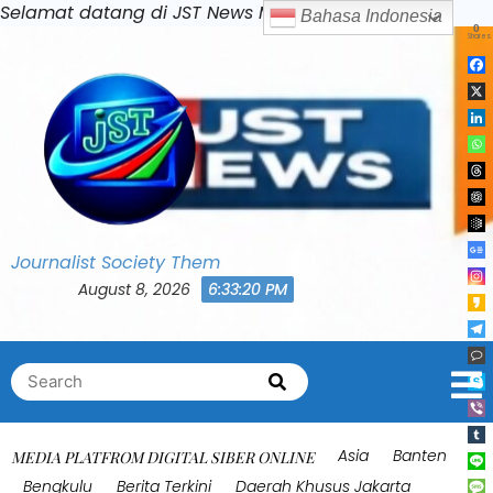
Skip
Selamat datang di JST News Media
Baha
to
content
Journalist Society Them
August 8, 2026
6:33:23 PM
Search
Search
for:
Asia
Banten
MEDIA PLATFROM DIGITAL SIBER ONLINE
Bengkulu
Berita Terkini
Daerah Khusus Jakarta