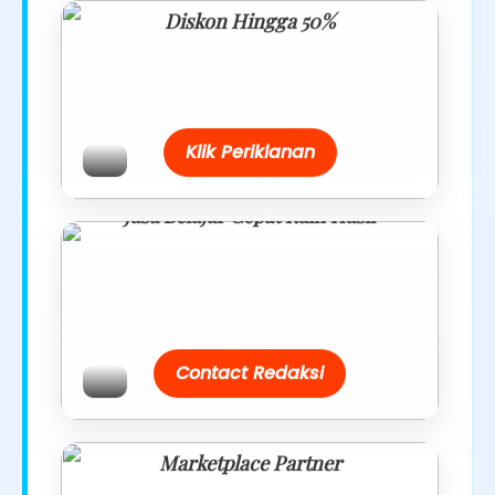
Diskon Hingga 50%
Belanja lebih hemat dengan promo
eksklusif.
Klik Periklanan
Jasa Belajar Cepat Raih Hasil
Temukan paket modul kami nanti di
link/site praktis dengan harga
terbaik.
Contact Redaksi
Marketplace Partner