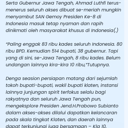
Serta Gubernur Jawa Tengah, Ahmad Luthfi terus-
menerus seluruh akses dibuat se-meriah mungkin
menyambut SAN Gemoy Presiden Ke-8 di
Indonesia masuk tetap nyaman dan rapih
dinikmati oleh masyarakat khusus di Indonesia(.)
“Paling enggak 83 ribu kades seluruh Indonesia. 80
ribu BPD. Kemudian 514 bupati, 38 gubernur. Tapi
yang di sini, se-Jawa Tengah, 8 ribu kades. Belum
undangan lainnya kira-kira 10 ribu,”Tutupnya.
Denga seasion persiapan matang dari sejumlah
tokoh bupati-bupati, wakil bupati klaten, instansi
lainnya junjungan spirit terfokus selalu bagi
rakyatnya dan seluruh Jawa Tengah pun,
mengeksplore Presiden Jend.H.Prabowo Subianto
dalam akses-akses dilalui dapatkan kelancaran
pada skala tingkat Klaten, dan daerah lainnya
dapat terkunjungi juga bersamaan – Kla 10,