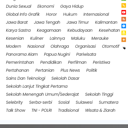
Dunia Sexual
Ekonomi
Gaya Hidup
Global Info Grafik
Horor
Hukum
Internasional
Jawa Barat
Jawa Tengah
Jawa Timur
Kalimantan
Karya Sastra
Keagamaan
Kebudayaan
Kesehatan
Kesenian
Kuliner
Lainnya
Maluku
Merauke
Modern
Nasional
Olahraga
Organisasi
Otomotif
Panorama Alam
Papua Nugini
Pariwisata
Pemerintahan
Pendidikan
Perfilman
Peristiwa
Pertahanan
Pertanian
Plus News
Politik
Sains Dan Teknologi
Sekolah Dasar
Sekolah Lanjut Tingkat Pertama
Sekolah Menengah Umum/Sederajat
Sekolah Tinggi
Selebrity
Serba-serbi
Sosial
Sulawesi
Sumatera
Talk Show
TNI - POLRI
Tradisional
Wisata & Ziarah