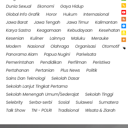
Dunia Sexual
Ekonomi
Gaya Hidup
Global Info Grafik
Horor
Hukum
Internasional
Jawa Barat
Jawa Tengah
Jawa Timur
Kalimantan
Karya Sastra
Keagamaan
Kebudayaan
Kesehatan
Kesenian
Kuliner
Lainnya
Maluku
Merauke
Modern
Nasional
Olahraga
Organisasi
Otomotif
Panorama Alam
Papua Nugini
Pariwisata
Pemerintahan
Pendidikan
Perfilman
Peristiwa
Pertahanan
Pertanian
Plus News
Politik
Sains Dan Teknologi
Sekolah Dasar
Sekolah Lanjut Tingkat Pertama
Sekolah Menengah Umum/Sederajat
Sekolah Tinggi
Selebrity
Serba-serbi
Sosial
Sulawesi
Sumatera
Talk Show
TNI - POLRI
Tradisional
Wisata & Ziarah