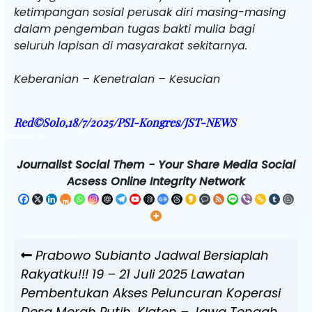
ketimpangan sosial perusak diri masing-masing
dalam pengemban tugas bakti mulia bagi
seluruh lapisan di masyarakat sekitarnya.
Keberanian – Kenetralan – Kesucian
Red©Solo,18/7/2025/PSI-Kongres/JST-NEWS
Journalist Social Them - Your Share Media Social
Acsess Online Integrity Network
Navigasi
Previous
Prabowo Subianto Jadwal Bersiaplah
pos
Post
Rakyatku!!! 19 – 21 Juli 2025 Lawatan
Pembentukan Akses Peluncuran Koperasi
Desa Merah Putih, Klaten – Jawa Tengah