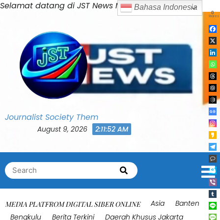
Skip
Selamat datang di JST News Media
Bahasa Indonesia
0
to
Shares
content
Journalist Society Them
August 9, 2026
2:11:56 AM
Search
Search
for:
Asia
Banten
MEDIA PLATFROM DIGITAL SIBER ONLINE
Bengkulu
Berita Terkini
Daerah Khusus Jakarta