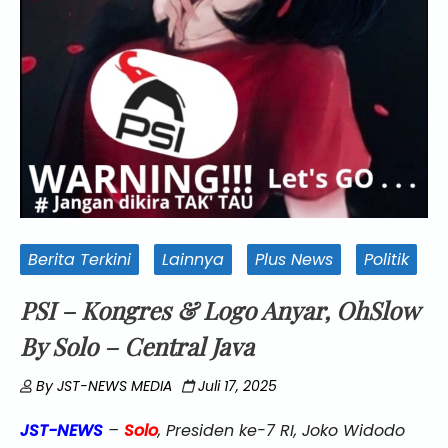
Berita Terkini
Lainnya
Plus News
Politik
PSI – Kongres & Logo Anyar, OhSlow
By Solo – Central Java
By
JST-NEWS MEDIA
Juli 17, 2025
JST-NEWS
–
Solo
, Presiden ke-7 RI, Joko Widodo