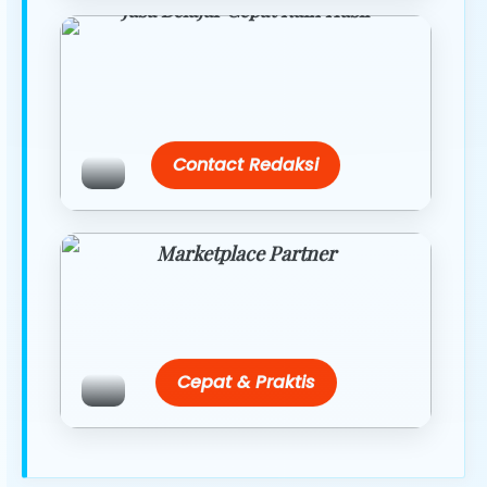
Jasa Belajar Cepat Raih Hasil
Temukan paket modul kami nanti di
link/site praktis dengan harga
terbaik.
Contact Redaksi
Marketplace Partner
Promo resmi dari berbagai merchant
terpercaya.
Cepat & Praktis