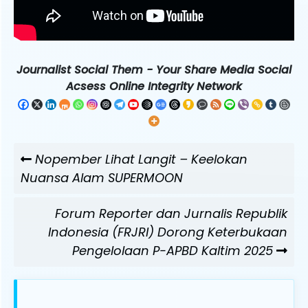
Journalist Social Them - Your Share Media Social
Acsess Online Integrity Network
Navigasi
Previous
Nopember Lihat Langit – Keelokan
pos
Post
Nuansa Alam SUPERMOON
Next
Forum Reporter dan Jurnalis Republik
Post
Indonesia (FRJRI) Dorong Keterbukaan
Pengelolaan P-APBD Kaltim 2025