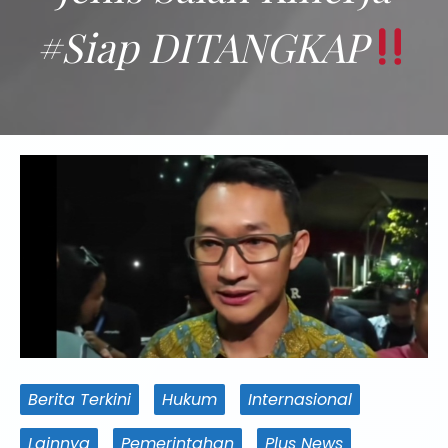
#Siap DITANGKAP
Berita Terkini
Hukum
Internasional
Lainnya
Pemerintahan
Plus News