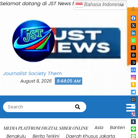
Skip
Selamat datang di JST News Media
Bahasa Indonesia
0
to
Shares
content
Journalist Society Them
August 8, 2026
8:44:08 AM
Search
Search
for:
Asia
Banten
MEDIA PLATFROM DIGITAL SIBER ONLINE
Bengkulu
Berita Terkini
Daerah Khusus Jakarta