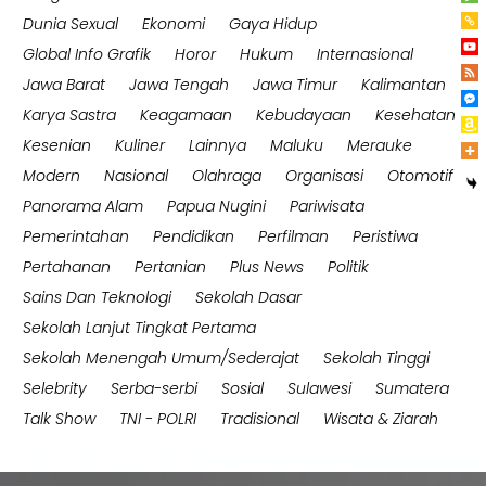
Dunia Sexual
Ekonomi
Gaya Hidup
Global Info Grafik
Horor
Hukum
Internasional
Jawa Barat
Jawa Tengah
Jawa Timur
Kalimantan
Karya Sastra
Keagamaan
Kebudayaan
Kesehatan
Kesenian
Kuliner
Lainnya
Maluku
Merauke
Modern
Nasional
Olahraga
Organisasi
Otomotif
Panorama Alam
Papua Nugini
Pariwisata
Pemerintahan
Pendidikan
Perfilman
Peristiwa
Pertahanan
Pertanian
Plus News
Politik
Sains Dan Teknologi
Sekolah Dasar
Sekolah Lanjut Tingkat Pertama
Sekolah Menengah Umum/Sederajat
Sekolah Tinggi
Selebrity
Serba-serbi
Sosial
Sulawesi
Sumatera
Talk Show
TNI - POLRI
Tradisional
Wisata & Ziarah