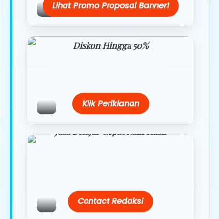
Lihat Promo Proposal Banner!
Diskon Hingga 50%
Belanja lebih hemat dengan promo
eksklusif.
Klik Periklanan
Jasa Belajar Cepat Raih Hasil
Temukan paket modul kami nanti di
link/site praktis dengan harga
terbaik.
Contact Redaksi