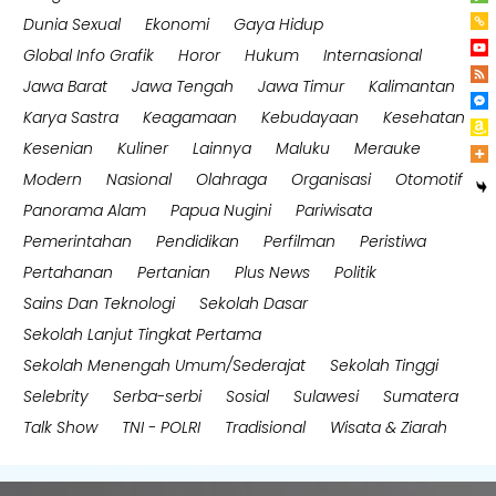
Dunia Sexual
Ekonomi
Gaya Hidup
Global Info Grafik
Horor
Hukum
Internasional
Jawa Barat
Jawa Tengah
Jawa Timur
Kalimantan
Karya Sastra
Keagamaan
Kebudayaan
Kesehatan
Kesenian
Kuliner
Lainnya
Maluku
Merauke
Modern
Nasional
Olahraga
Organisasi
Otomotif
Panorama Alam
Papua Nugini
Pariwisata
Pemerintahan
Pendidikan
Perfilman
Peristiwa
Pertahanan
Pertanian
Plus News
Politik
Sains Dan Teknologi
Sekolah Dasar
Sekolah Lanjut Tingkat Pertama
Sekolah Menengah Umum/Sederajat
Sekolah Tinggi
Selebrity
Serba-serbi
Sosial
Sulawesi
Sumatera
Talk Show
TNI - POLRI
Tradisional
Wisata & Ziarah