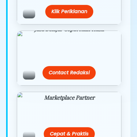
Klik Periklanan
Jasa Belajar Cepat Raih Hasil
Temukan paket modul kami nanti di
link/site praktis dengan harga
terbaik.
Contact Redaksi
Marketplace Partner
Promo resmi dari berbagai merchant
terpercaya.
Cepat & Praktis