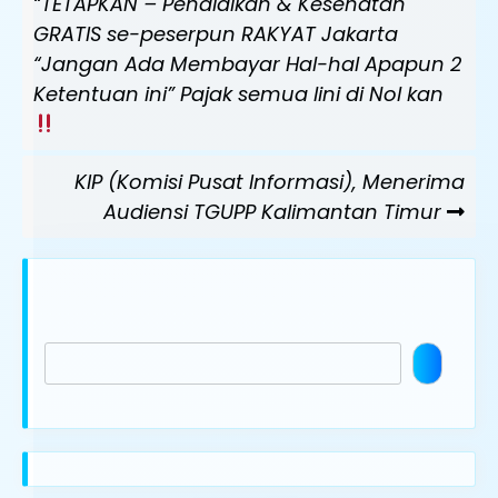
Post
“TETAPKAN – Pendidikan & Kesehatan
GRATIS se-peserpun RAKYAT Jakarta
“Jangan Ada Membayar Hal-hal Apapun 2
Ketentuan ini” Pajak semua lini di Nol kan
Next
KIP (Komisi Pusat Informasi), Menerima
Post
Audiensi TGUPP Kalimantan Timur