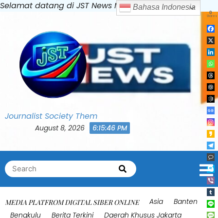
Skip
Selamat datang di JST News Media
Bahasa Indonesia
0
to
Shares
content
Journalist Society Them
August 8, 2026
6:15:50 PM
Search
Search
for:
Asia
Banten
MEDIA PLATFROM DIGITAL SIBER ONLINE
Bengkulu
Berita Terkini
Daerah Khusus Jakarta