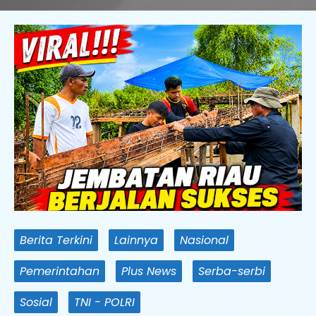
Berita Terkini
Lainnya
Nasional
Pemerintahan
Plus News
Serba-serbi
Sosial
TNI - POLRI