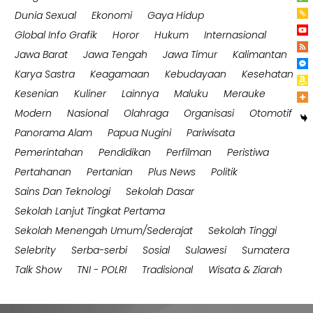
Dunia Sexual
Ekonomi
Gaya Hidup
Global Info Grafik
Horor
Hukum
Internasional
Jawa Barat
Jawa Tengah
Jawa Timur
Kalimantan
Karya Sastra
Keagamaan
Kebudayaan
Kesehatan
Kesenian
Kuliner
Lainnya
Maluku
Merauke
Modern
Nasional
Olahraga
Organisasi
Otomotif
Panorama Alam
Papua Nugini
Pariwisata
Pemerintahan
Pendidikan
Perfilman
Peristiwa
Pertahanan
Pertanian
Plus News
Politik
Sains Dan Teknologi
Sekolah Dasar
Sekolah Lanjut Tingkat Pertama
Sekolah Menengah Umum/Sederajat
Sekolah Tinggi
Selebrity
Serba-serbi
Sosial
Sulawesi
Sumatera
Talk Show
TNI - POLRI
Tradisional
Wisata & Ziarah