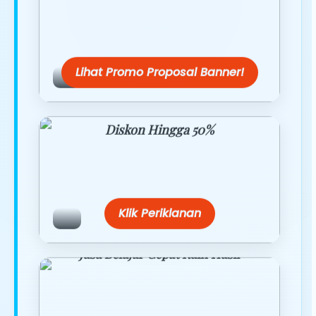
Dapatkan penawaran spesial hanya
hari ini.
Lihat Promo Proposal Banner!
Diskon Hingga 50%
Belanja lebih hemat dengan promo
eksklusif.
Klik Periklanan
Jasa Belajar Cepat Raih Hasil
Temukan paket modul kami nanti di
link/site praktis dengan harga