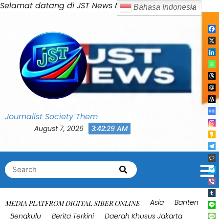
Skip
Selamat datang di JST News Media
Bahasa Indonesia
to
content
Journalist Society Them
August 7, 2026
3:42:32 AM
Search
Search
for:
Asia
Banten
MEDIA PLATFROM DIGITAL SIBER ONLINE
Bengkulu
Berita Terkini
Daerah Khusus Jakarta