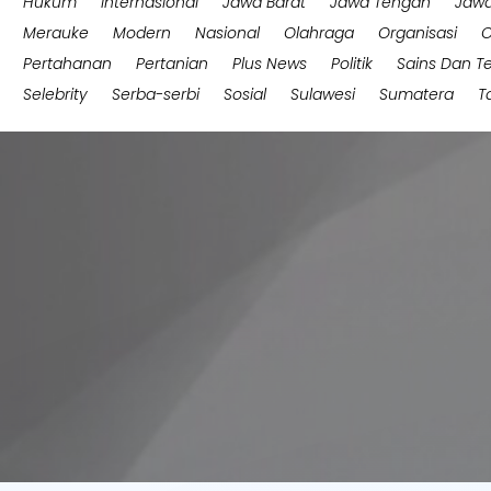
Hukum
Internasional
Jawa Barat
Jawa Tengah
Jawa
Merauke
Modern
Nasional
Olahraga
Organisasi
O
Pertahanan
Pertanian
Plus News
Politik
Sains Dan T
Selebrity
Serba-serbi
Sosial
Sulawesi
Sumatera
T