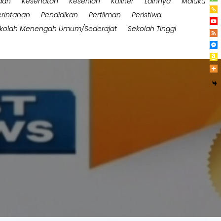
aan
Kesehatan
Kesenian
Kuliner
Lainnya
Maluku
rintahan
Pendidikan
Perfilman
Peristiwa
kolah Menengah Umum/Sederajat
Sekolah Tinggi