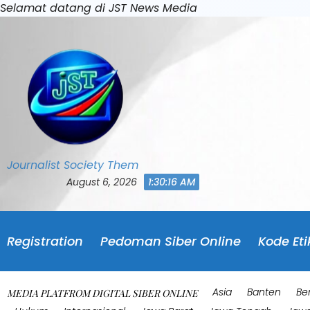
Skip
Selamat datang di JST News Media
to
content
Journalist Society Them
August 6, 2026
1:30:18 AM
Registration
Pedoman Siber Online
Kode Eti
Asia
Banten
Be
MEDIA PLATFROM DIGITAL SIBER ONLINE