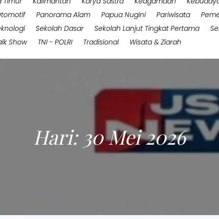
 Timur
Kalimantan
Karya Sastra
Keagamaan
Kebuday
tomotif
Panorama Alam
Papua Nugini
Pariwisata
Peme
eknologi
Sekolah Dasar
Sekolah Lanjut Tingkat Pertama
Se
alk Show
TNI - POLRI
Tradisional
Wisata & Ziarah
Hari:
30 Mei 2026