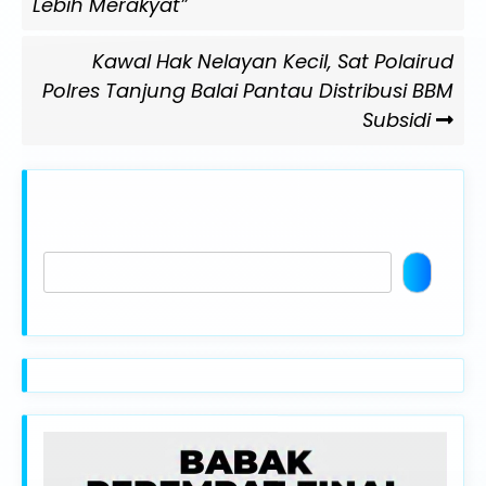
Lebih Merakyat”
Next
Kawal Hak Nelayan Kecil, Sat Polairud
Post
Polres Tanjung Balai Pantau Distribusi BBM
Subsidi