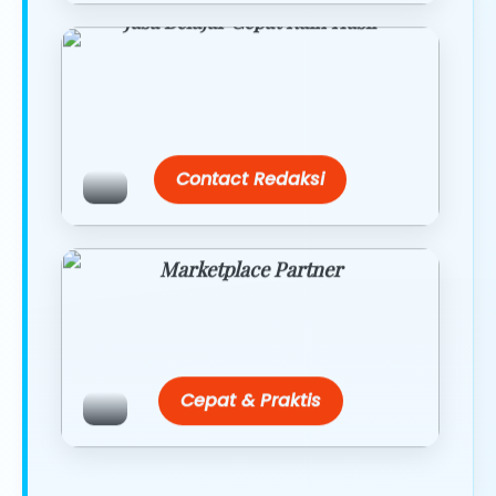
Jasa Belajar Cepat Raih Hasil
Temukan paket modul kami nanti di
link/site praktis dengan harga
terbaik.
Contact Redaksi
Marketplace Partner
Promo resmi dari berbagai merchant
terpercaya.
Cepat & Praktis