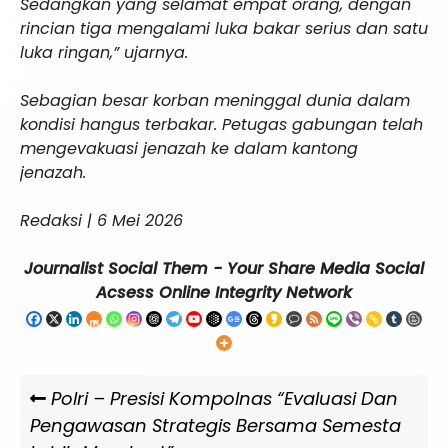
Sedangkan yang selamat empat orang, dengan
rincian tiga mengalami luka bakar serius dan satu
luka ringan,” ujarnya.
Sebagian besar korban meninggal dunia dalam
kondisi hangus terbakar. Petugas gabungan telah
mengevakuasi jenazah ke dalam kantong
jenazah.
Redaksi | 6 Mei 2026
Journalist Social Them - Your Share Media Social
Acsess Online Integrity Network
Navigasi
Previous
Polri – Presisi Kompolnas “Evaluasi Dan
pos
Post
Pengawasan Strategis Bersama Semesta