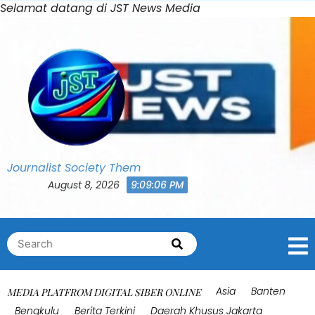
Skip
Selamat datang di JST News Media
to
content
Journalist Society Them
August 8, 2026
9:09:10 PM
Search
Search
for:
Asia
Banten
MEDIA PLATFROM DIGITAL SIBER ONLINE
Bengkulu
Berita Terkini
Daerah Khusus Jakarta