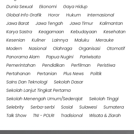
Dunia Sexual
Ekonomi
Gaya Hidup
Global Info Grafik
Horor
Hukum
Internasional
Jawa Barat
Jawa Tengah
Jawa Timur
Kalimantan
Karya Sastra
Keagamaan
Kebudayaan
Kesehatan
Kesenian
Kuliner
Lainnya
Maluku
Merauke
Modern
Nasional
Olahraga
Organisasi
Otomotif
Panorama Alam
Papua Nugini
Pariwisata
Pemerintahan
Pendidikan
Perfilman
Peristiwa
Pertahanan
Pertanian
Plus News
Politik
Sains Dan Teknologi
Sekolah Dasar
Sekolah Lanjut Tingkat Pertama
Sekolah Menengah Umum/Sederajat
Sekolah Tinggi
Selebrity
Serba-serbi
Sosial
Sulawesi
Sumatera
Talk Show
TNI - POLRI
Tradisional
Wisata & Ziarah