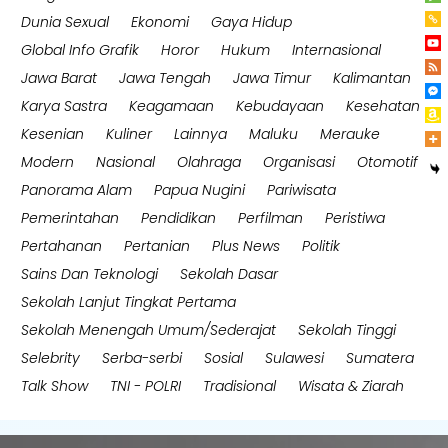
Dunia Sexual
Ekonomi
Gaya Hidup
Global Info Grafik
Horor
Hukum
Internasional
Jawa Barat
Jawa Tengah
Jawa Timur
Kalimantan
Karya Sastra
Keagamaan
Kebudayaan
Kesehatan
Kesenian
Kuliner
Lainnya
Maluku
Merauke
Modern
Nasional
Olahraga
Organisasi
Otomotif
Panorama Alam
Papua Nugini
Pariwisata
Pemerintahan
Pendidikan
Perfilman
Peristiwa
Pertahanan
Pertanian
Plus News
Politik
Sains Dan Teknologi
Sekolah Dasar
Sekolah Lanjut Tingkat Pertama
Sekolah Menengah Umum/Sederajat
Sekolah Tinggi
Selebrity
Serba-serbi
Sosial
Sulawesi
Sumatera
Talk Show
TNI - POLRI
Tradisional
Wisata & Ziarah