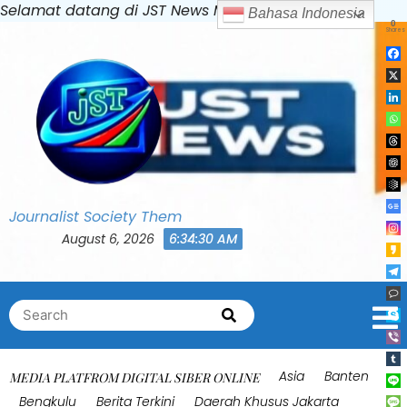
Skip
Selamat datang di JST News Media
to
content
Journalist Society Them
August 6, 2026
6:34:34 AM
Search
Search
for:
Asia
Banten
MEDIA PLATFROM DIGITAL SIBER ONLINE
Bengkulu
Berita Terkini
Daerah Khusus Jakarta