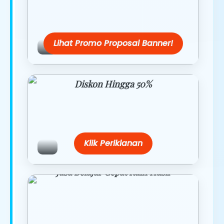
Dapatkan penawaran spesial hanya
hari ini.
Lihat Promo Proposal Banner!
Diskon Hingga 50%
Belanja lebih hemat dengan promo
eksklusif.
Klik Periklanan
Jasa Belajar Cepat Raih Hasil
Temukan paket modul kami nanti di
link/site praktis dengan harga
terbaik.