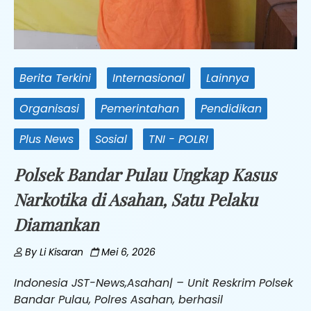
Berita Terkini
Internasional
Lainnya
Organisasi
Pemerintahan
Pendidikan
Plus News
Sosial
TNI - POLRI
Polsek Bandar Pulau Ungkap Kasus
Narkotika di Asahan, Satu Pelaku
Diamankan
By
Li Kisaran
Mei 6, 2026
Indonesia JST-News,Asahan| – Unit Reskrim Polsek
Bandar Pulau, Polres Asahan, berhasil