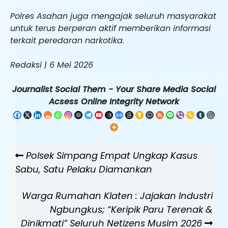
Polres Asahan juga mengajak seluruh masyarakat
untuk terus berperan aktif memberikan informasi
terkait peredaran narkotika.
Redaksi | 6 Mei 2026
Journalist Social Them - Your Share Media Social
Acsess Online Integrity Network
Navigasi
Previous
Polsek Simpang Empat Ungkap Kasus
pos
Post
Sabu, Satu Pelaku Diamankan
Next
Warga Rumahan Klaten : Jajakan Industri
Post
Ngbungkus; “Keripik Paru Terenak &
Dinikmati” Seluruh Netizens Musim 2026