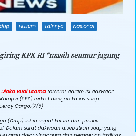
idup
Hukum
Lainnya
Nasional
Digiring KPK RI “masih seumur jagung
, Djaka Budi Utama
terseret dalam isi dakwaan
orupsi (KPK) terkait dengan kasus suap
ueray Cargo.(7/5)
go (Grup) lebih cepat keluar dari proses
i. Dalam surat dakwaan disebutkan suap yang
SGD atau dolar Singapura dan pemberian fasilitas