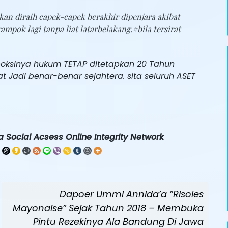
n diraih capek-capek berakhir dipenjara akibat
pok lagi tanpa liat latarbelakang.#bila tersirat
poksinya hukum TETAP ditetapkan 20 Tahun
t Jadi benar-benar sejahtera. sita seluruh ASET
 Social Acsess Online Integrity Network
Next
Dapoer Ummi Annida’a “Risoles
Post
Mayonaise” Sejak Tahun 2018 – Membuka
Pintu Rezekinya Ala Bandung Di Jawa