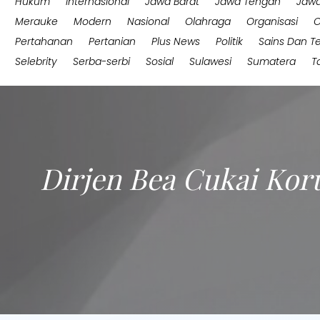
Hukum
Internasional
Jawa Barat
Jawa Tengah
Jawa
Merauke
Modern
Nasional
Olahraga
Organisasi
O
Pertahanan
Pertanian
Plus News
Politik
Sains Dan T
Selebrity
Serba-serbi
Sosial
Sulawesi
Sumatera
T
Dirjen Bea Cukai Koru