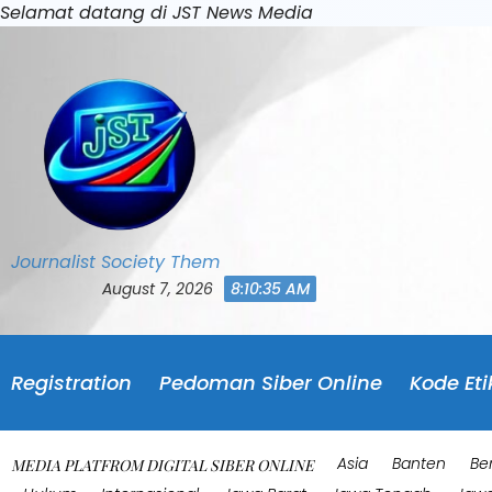
Skip
Selamat datang di JST News Media
to
content
Journalist Society Them
August 7, 2026
8:10:38 AM
Registration
Pedoman Siber Online
Kode Eti
Asia
Banten
Be
MEDIA PLATFROM DIGITAL SIBER ONLINE