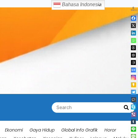
Bahasa Indonesia
0
Shares
Search
Searc
for:
Ekonomi
Gaya Hidup
Global Info Grafik
Horor