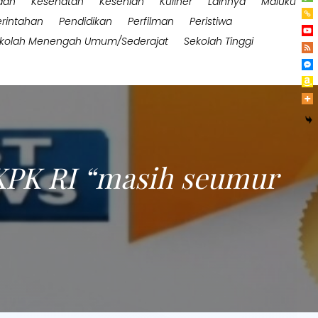
aan
Kesehatan
Kesenian
Kuliner
Lainnya
Maluku
rintahan
Pendidikan
Perfilman
Peristiwa
kolah Menengah Umum/Sederajat
Sekolah Tinggi
 KPK RI “masih seumur