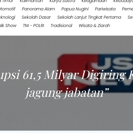
 Timur
Kalimantan
Karya Sastra
Keagamaan
Kebuday
tomotif
Panorama Alam
Papua Nugini
Pariwisata
Peme
eknologi
Sekolah Dasar
Sekolah Lanjut Tingkat Pertama
Se
alk Show
TNI - POLRI
Tradisional
Wisata & Ziarah
psi 61,5 Milyar Digiring
jagung jabatan”