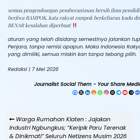
semua pengembangan pemberantasan bersih ilmu pendidika
berjiwa RAMPOK, kata rakyat rampok berkeliaran kudu diram
BENAR kesalahan diperbuat
aturan yang telah disidang semestinya jalankan tu
Penjara, tanpa remisi apapun. Maka Indonesia Rakya
yang dimiliki, semua miskin kan tanpa tebang pilih.
Redaksi | 7 Mei 2026
Journalist Social Them - Your Share Media
Navigasi
Previous
Warga Rumahan Klaten : Jajakan
pos
Post
Industri Ngbungkus; “Keripik Paru Terenak
& Dinikmati” Seluruh Netizens Musim 2026