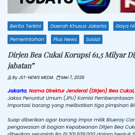
Berita Terkini
Daerah Khusus Jakarta
Gaya H
Pemerintahan
Plus News
Sosial
Dirjen Bea Cukai Korupsi 61,5 Milyar 
jabatan”
By
JST-NEWS MEDIA
Mei 7, 2026
Jakarta
,
Nama Direktur Jenderal (Dirjen) Bea Cukai
Jaksa Penuntut Umum (JPU) Komisi Pemberantasan K
importasi barang yang melibatkan tiga pimpinan Bl
Suap diberikan agar barang impor milik Blueray Car
pengawasan di bagian Kepabeanan Ditjen Bea Cuka
diberikan sejumlah Rp 61.301.939.000 dalam bentuk 