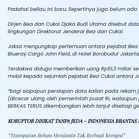
Padahal beliau ini baru. Sepertinya juga belum ada
Dirjen Bea dan Cukai Djaka Budi Utama disebut dal
lingkungan Direktorat Jenderal Bea dan Cukai.
Jaksa mengungkap pertemuan antara pejabat Bea 
Blueray Cargo John Field, di Hotel Borobudur Jakarta
Terdakwa diduga memberikan uang Rp61,3 miliar ser
mobil kepada sejumlah pejabat Bea Cukai antara Ju
“bagi siapapun persiapan data kalian pada rekam jej
(dicecar ulang oleh pemerintah pusat RI, walaupun 
BERKAS TERUS dikembangkan lebih lanjut disetiap 
KORUPTOR DISIKAT TANPA JEDA – INDONESIA BRANTAS S
“Transparan Belum Menjamin Tak Berbuat Korupsi”