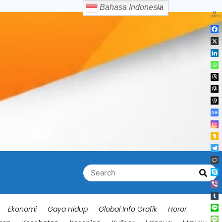
Bahasa Indonesia
0
Shares
Search
Searc
for:
Ekonomi
Gaya Hidup
Global Info Grafik
Horor