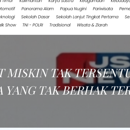
 Timur
Kalimantan
Karya Sastra
Keagamaan
Kebuday
tomotif
Panorama Alam
Papua Nugini
Pariwisata
Peme
eknologi
Sekolah Dasar
Sekolah Lanjut Tingkat Pertama
Se
alk Show
TNI - POLRI
Tradisional
Wisata & Ziarah
T MISKIN TAK TERSENTU
A YANG TAK BERHAK TE