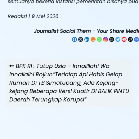
semuanya pekerja instansi pemerintah bisanya buat 
Redaksi | 9 Mei 2026
Journalist Social Them - Your Share Media
Navigasi
Previous
BPK RI : Tutup Usia – Innalillahi Wa
pos
Post
Innailaihi Rojiun”Terlalap Api Habis Gelap
Rumah Di TB.Simatupang, Ada Kejang-
kejang Beberapa Versi Kuatir Di BALIK PINTU
Daerah Terungkap Korupsi”