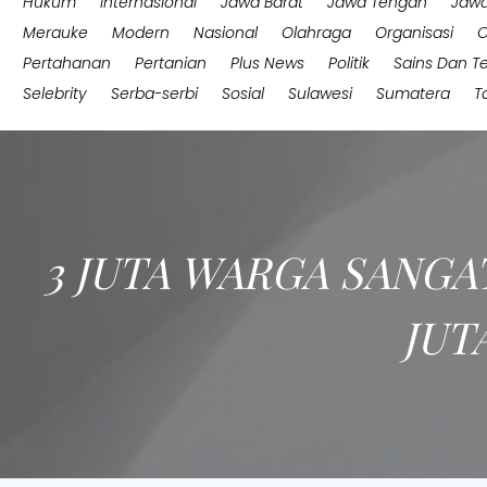
Hukum
Internasional
Jawa Barat
Jawa Tengah
Jawa
Merauke
Modern
Nasional
Olahraga
Organisasi
O
Pertahanan
Pertanian
Plus News
Politik
Sains Dan T
Selebrity
Serba-serbi
Sosial
Sulawesi
Sumatera
T
3 JUTA WARGA SANGA
JUT