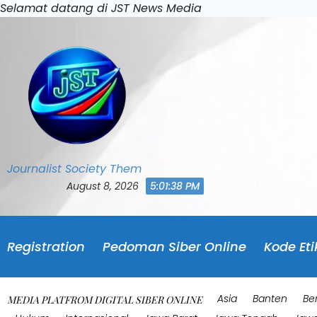
Skip
Selamat datang di JST News Media
to
content
Journalist Society Them
August 8, 2026
5:01:41 PM
Registration
Pedoman Siber Online
Kode Eti
Asia
Banten
Be
MEDIA PLATFROM DIGITAL SIBER ONLINE