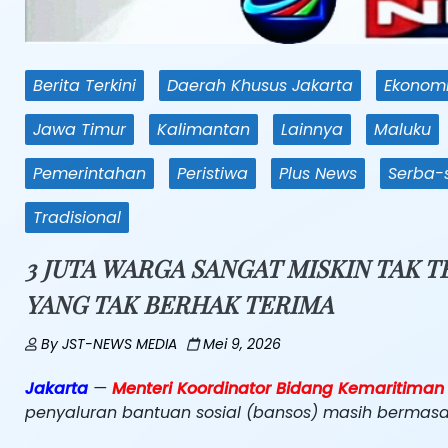
Berita Terkini
Daerah Khusus Jakarta
Ekonom
Jawa Timur
Kalimantan
Lainnya
Maluku
Pemerintahan
Peristiwa
Plus News
Serba-
Tradisional
3 JUTA WARGA SANGAT MISKIN TAK T
YANG TAK BERHAK TERIMA
By
JST-NEWS MEDIA
Mei 9, 2026
Jakarta
—
Menteri Koordinator Bidang Kemaritiman 
penyaluran bantuan sosial (bansos) masih bermasal