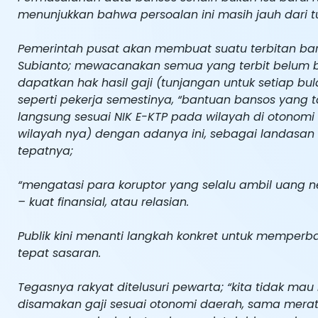
menunjukkan bahwa persoalan ini masih jauh dari t
Pemerintah pusat akan membuat suatu terbitan bar
Subianto; mewacanakan semua yang terbit belum b
dapatkan hak hasil gaji (tunjangan untuk setiap bu
seperti pekerja semestinya, “bantuan bansos yang t
langsung sesuai NIK E-KTP pada wilayah di otono
wilayah nya) dengan adanya ini, sebagai landasan
tepatnya;
“mengatasi para koruptor yang selalu ambil uang nega
– kuat finansial, atau relasian.
Publik kini menanti langkah konkret untuk memper
tepat sasaran.
Tegasnya rakyat ditelusuri pewarta; “kita tidak mau
disamakan gaji sesuai otonomi daerah, sama merata.