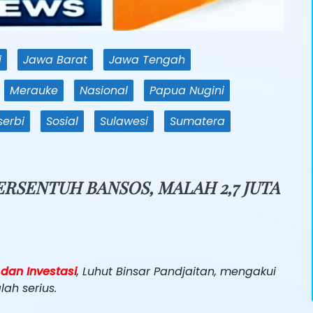
i
Jawa Barat
Jawa Tengah
Merauke
Nasional
Papua Nugini
serbi
Sosial
Sulawesi
Sumatera
ERSENTUH BANSOS, MALAH 2,7 JUTA
dan Investasi
, Luhut Binsar Pandjaitan, mengakui
ah serius.