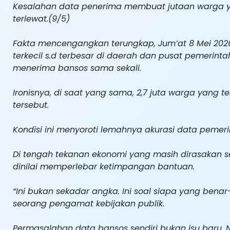
Kesalahan data penerima membuat jutaan warga y
terlewat.(9/5)
Fakta mencengangkan terungkap, Jum’at 8 Mei 202
terkecil s.d terbesar di daerah dan pusat pemerinta
menerima bansos sama sekali.
Ironisnya, di saat yang sama, 2,7 juta warga yang 
tersebut.
Kondisi ini menyoroti lemahnya akurasi data peme
Di tengah tekanan ekonomi yang masih dirasakan s
dinilai memperlebar ketimpangan bantuan.
“Ini bukan sekadar angka. Ini soal siapa yang bena
seorang pengamat kebijakan publik.
Permasalahan data bansos sendiri bukan isu baru.