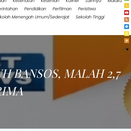
aan
Kesehatan
Kesenian
Kuliner
Lainnya
Maluku
rintahan
Pendidikan
Perfilman
Peristiwa
kolah Menengah Umum/Sederajat
Sekolah Tinggi
H BANSOS, MALAH 2,7
RIMA