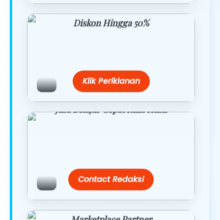
Diskon Hingga 50%
Belanja lebih hemat dengan promo
eksklusif.
Klik Periklanan
Jasa Belajar Cepat Raih Hasil
Temukan paket modul kami nanti di
link/site praktis dengan harga
terbaik.
Contact Redaksi
Marketplace Partner