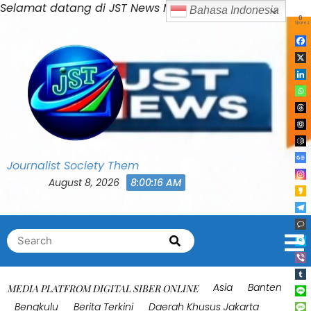
Skip
Selamat datang di JST News Media
Bahasa Indonesia
0
to
Shares
content
Journalist Society Them
August 8, 2026
8:00:20 AM
Search
Search
for:
Asia
Banten
MEDIA PLATFROM DIGITAL SIBER ONLINE
Bengkulu
Berita Terkini
Daerah Khusus Jakarta