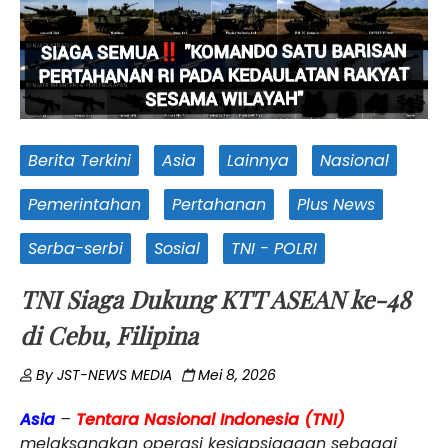
Berita Terkini
Asia
Lainnya
Nasional
Pemerintahan
Pertahanan
Plus News
Serba-serbi
Sosial
TNI - POLRI
TNI Siaga Dukung KTT ASEAN ke-48
di Cebu, Filipina
By
JST-NEWS MEDIA
Mei 8, 2026
Asia
–
Tentara Nasional Indonesia (TNI)
melaksanakan operasi kesiapsiagaan sebagai