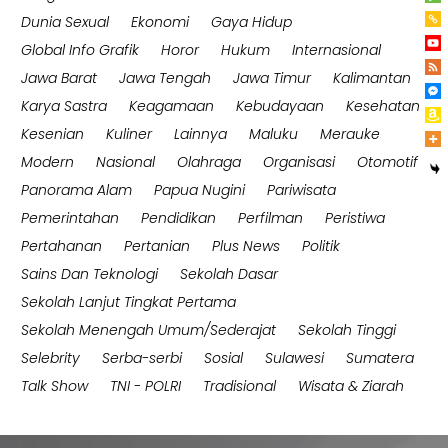
Dunia Sexual
Ekonomi
Gaya Hidup
Global Info Grafik
Horor
Hukum
Internasional
Jawa Barat
Jawa Tengah
Jawa Timur
Kalimantan
Karya Sastra
Keagamaan
Kebudayaan
Kesehatan
Kesenian
Kuliner
Lainnya
Maluku
Merauke
Modern
Nasional
Olahraga
Organisasi
Otomotif
Panorama Alam
Papua Nugini
Pariwisata
Pemerintahan
Pendidikan
Perfilman
Peristiwa
Pertahanan
Pertanian
Plus News
Politik
Sains Dan Teknologi
Sekolah Dasar
Sekolah Lanjut Tingkat Pertama
Sekolah Menengah Umum/Sederajat
Sekolah Tinggi
Selebrity
Serba-serbi
Sosial
Sulawesi
Sumatera
Talk Show
TNI - POLRI
Tradisional
Wisata & Ziarah