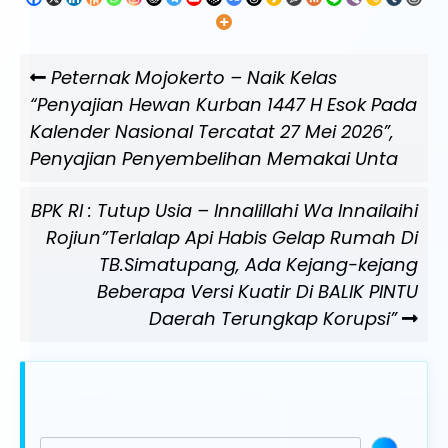
Navigasi
Previous
Peternak Mojokerto – Naik Kelas
pos
Post
“Penyajian Hewan Kurban 1447 H Esok Pada
Kalender Nasional Tercatat 27 Mei 2026”,
Penyajian Penyembelihan Memakai Unta
Next
BPK RI : Tutup Usia – Innalillahi Wa Innailaihi
Post
Rojiun”Terlalap Api Habis Gelap Rumah Di
TB.Simatupang, Ada Kejang-kejang
Beberapa Versi Kuatir Di BALIK PINTU
Daerah Terungkap Korupsi”