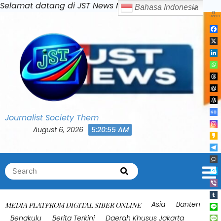
Skip
Selamat datang di JST News Media
Bahasa Indonesia
0
to
Shares
content
Journalist Society Them
August 6, 2026
5:20:59 AM
Search
Search
for:
Asia
Banten
MEDIA PLATFROM DIGITAL SIBER ONLINE
Bengkulu
Berita Terkini
Daerah Khusus Jakarta