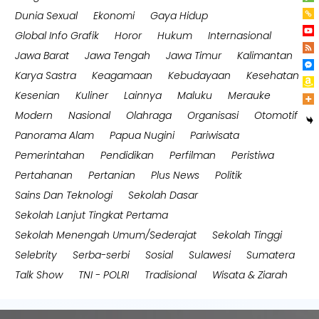
Dunia Sexual
Ekonomi
Gaya Hidup
Global Info Grafik
Horor
Hukum
Internasional
Jawa Barat
Jawa Tengah
Jawa Timur
Kalimantan
Karya Sastra
Keagamaan
Kebudayaan
Kesehatan
Kesenian
Kuliner
Lainnya
Maluku
Merauke
Modern
Nasional
Olahraga
Organisasi
Otomotif
Panorama Alam
Papua Nugini
Pariwisata
Pemerintahan
Pendidikan
Perfilman
Peristiwa
Pertahanan
Pertanian
Plus News
Politik
Sains Dan Teknologi
Sekolah Dasar
Sekolah Lanjut Tingkat Pertama
Sekolah Menengah Umum/Sederajat
Sekolah Tinggi
Selebrity
Serba-serbi
Sosial
Sulawesi
Sumatera
Talk Show
TNI - POLRI
Tradisional
Wisata & Ziarah