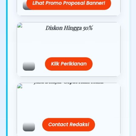
Lihat Promo Proposal Banner!
Diskon Hingga 50%
Belanja lebih hemat dengan promo
eksklusif.
Klik Periklanan
Jasa Belajar Cepat Raih Hasil
Temukan paket modul kami nanti di
link/site praktis dengan harga
terbaik.
Contact Redaksi