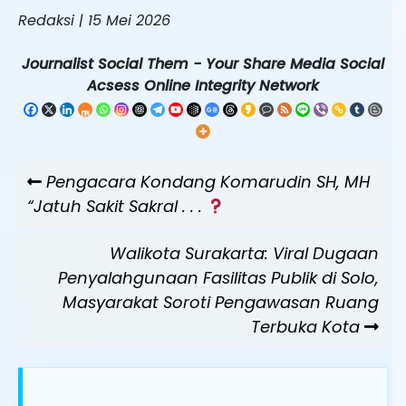
Redaksi | 15 Mei 2026
Journalist Social Them - Your Share Media Social
Acsess Online Integrity Network
Navigasi
Previous
Pengacara Kondang Komarudin SH, MH
pos
Post
“Jatuh Sakit Sakral . . .
Next
Walikota Surakarta: Viral Dugaan
Post
Penyalahgunaan Fasilitas Publik di Solo,
Masyarakat Soroti Pengawasan Ruang
Terbuka Kota