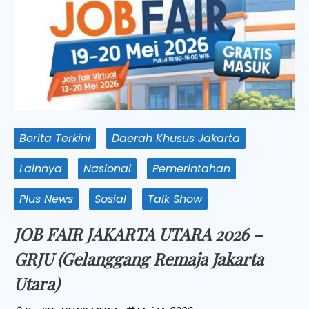
Berita Terkini
Daerah Khusus Jakarta
Lainnya
Nasional
Pemerintahan
Plus News
Sosial
Talk Show
JOB FAIR JAKARTA UTARA 2026 –
GRJU (Gelanggang Remaja Jakarta
Utara)