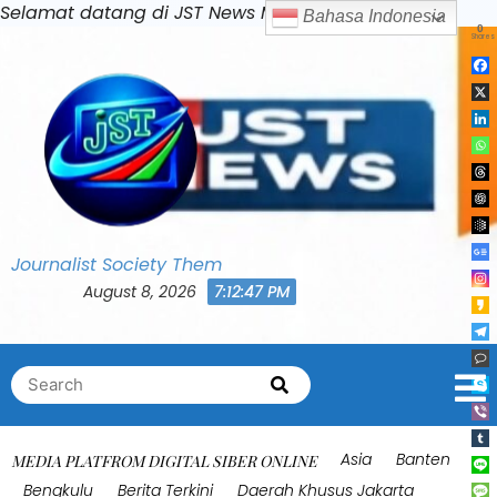
Skip
Selamat datang di JST News Media
Bahasa Indonesia
0
to
Shares
content
Journalist Society Them
August 8, 2026
7:12:50 PM
Search
Search
for:
Asia
Banten
MEDIA PLATFROM DIGITAL SIBER ONLINE
Bengkulu
Berita Terkini
Daerah Khusus Jakarta