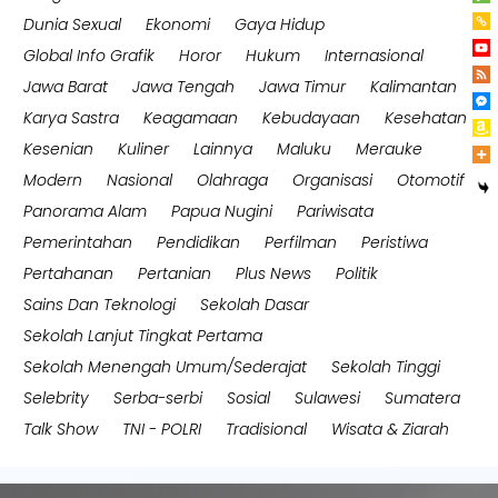
Dunia Sexual
Ekonomi
Gaya Hidup
Global Info Grafik
Horor
Hukum
Internasional
Jawa Barat
Jawa Tengah
Jawa Timur
Kalimantan
Karya Sastra
Keagamaan
Kebudayaan
Kesehatan
Kesenian
Kuliner
Lainnya
Maluku
Merauke
Modern
Nasional
Olahraga
Organisasi
Otomotif
Panorama Alam
Papua Nugini
Pariwisata
Pemerintahan
Pendidikan
Perfilman
Peristiwa
Pertahanan
Pertanian
Plus News
Politik
Sains Dan Teknologi
Sekolah Dasar
Sekolah Lanjut Tingkat Pertama
Sekolah Menengah Umum/Sederajat
Sekolah Tinggi
Selebrity
Serba-serbi
Sosial
Sulawesi
Sumatera
Talk Show
TNI - POLRI
Tradisional
Wisata & Ziarah