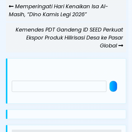
Navigasi
Previous
Memperingati Hari Kenaikan Isa Al-
pos
Post
Masih, “Dino Kamis Legi 2026”
Next
Kemendes PDT Gandeng ID SEED Perkuat
Post
Ekspor Produk Hilirisasi Desa ke Pasar
Global