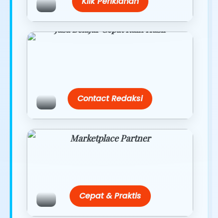
Klik Periklanan
Jasa Belajar Cepat Raih Hasil
Temukan paket modul kami nanti di
link/site praktis dengan harga
terbaik.
Contact Redaksi
Marketplace Partner
Promo resmi dari berbagai merchant
terpercaya.
Cepat & Praktis