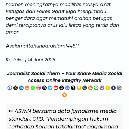
momen meningkatnya mobilitas masyarakat.
Petugas dari Polres Garut juga mengimbau
pengendara agar mematuhi arahan petugas
demi terciptanya arus lalu lintas yang tertib dan
aman.
#selamattahunbaruislam1448H
Redaksi | 14 Juni 2026
Journalist Social Them - Your Share Media Social
Acsess Online Integrity Network
Navigasi
Previous
ASWIN bersama data jurnalisme media
pos
Post
standart CPD; “Pendampingan Hukum
Terhadap Korban Lakalantas” bagaimana