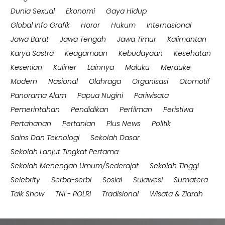
Dunia Sexual
Ekonomi
Gaya Hidup
Global Info Grafik
Horor
Hukum
Internasional
Jawa Barat
Jawa Tengah
Jawa Timur
Kalimantan
Karya Sastra
Keagamaan
Kebudayaan
Kesehatan
Kesenian
Kuliner
Lainnya
Maluku
Merauke
Modern
Nasional
Olahraga
Organisasi
Otomotif
Panorama Alam
Papua Nugini
Pariwisata
Pemerintahan
Pendidikan
Perfilman
Peristiwa
Pertahanan
Pertanian
Plus News
Politik
Sains Dan Teknologi
Sekolah Dasar
Sekolah Lanjut Tingkat Pertama
Sekolah Menengah Umum/Sederajat
Sekolah Tinggi
Selebrity
Serba-serbi
Sosial
Sulawesi
Sumatera
Talk Show
TNI - POLRI
Tradisional
Wisata & Ziarah