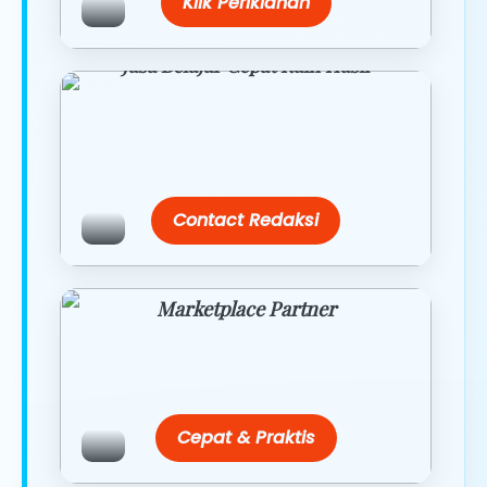
Klik Periklanan
Jasa Belajar Cepat Raih Hasil
Temukan paket modul kami nanti di
link/site praktis dengan harga
terbaik.
Contact Redaksi
Marketplace Partner
Promo resmi dari berbagai merchant
terpercaya.
Cepat & Praktis