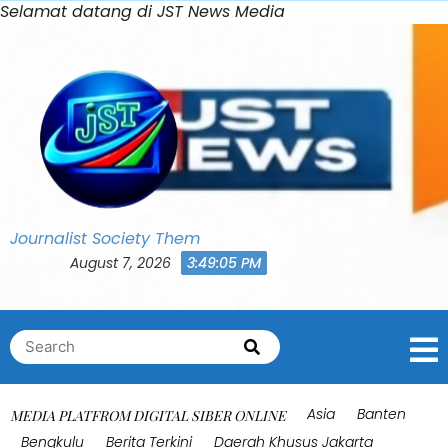
Skip
Selamat datang di JST News Media
Bahasa Indonesia
0
to
Shares
content
Journalist Society Them
August 7, 2026
3:49:08 PM
Search
Search
for:
Asia
Banten
MEDIA PLATFROM DIGITAL SIBER ONLINE
Bengkulu
Berita Terkini
Daerah Khusus Jakarta