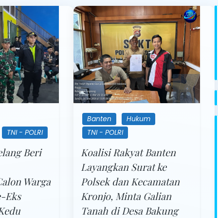
Banten
Hukum
TNI - POLRI
TNI - POLRI
lang Beri
Koalisi Rakyat Banten
Layangkan Surat ke
Calon Warga
Polsek dan Kecamatan
e-Eks
Kronjo, Minta Galian
 Kedu
Tanah di Desa Bakung