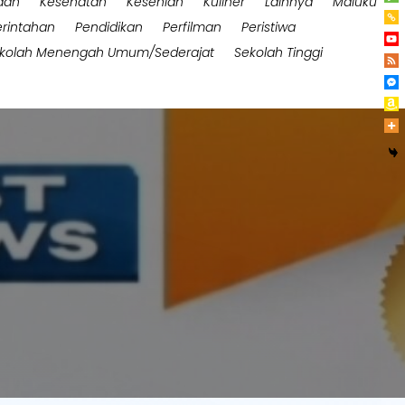
aan
Kesehatan
Kesenian
Kuliner
Lainnya
Maluku
rintahan
Pendidikan
Perfilman
Peristiwa
kolah Menengah Umum/Sederajat
Sekolah Tinggi