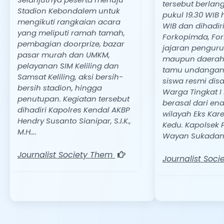
tersebut berlan
Stadion Kebondalem untuk
pukul 19.30 WIB 
mengikuti rangkaian acara
WIB dan dihadir
yang meliputi ramah tamah,
Forkopimda, Fo
pembagian doorprize, bazar
jajaran penguru
pasar murah dan UMKM,
maupun daerah 
pelayanan SIM Keliling dan
tamu undangan.
Samsat Keliling, aksi bersih-
siswa resmi dis
bersih stadion, hingga
Warga Tingkat I
penutupan. Kegiatan tersebut
berasal dari en
dihadiri Kapolres Kendal AKBP
wilayah Eks Kar
Hendry Susanto Sianipar, S.I.K.,
Kedu. Kapolsek P
M.H….
Wayan Sukadana
Journalist Society Them
Journalist Soc