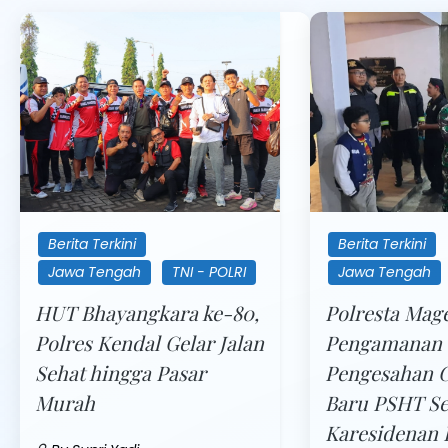
Berita Terkini
Berita Terkini
Jawa Tengah
TNI - POLRI
Jawa Tengah
HUT Bhayangkara ke-80,
Polresta Mage
Polres Kendal Gelar Jalan
Pengamanan
Sehat hingga Pasar
Pengesahan 
Murah
Baru PSHT S
Karesidenan