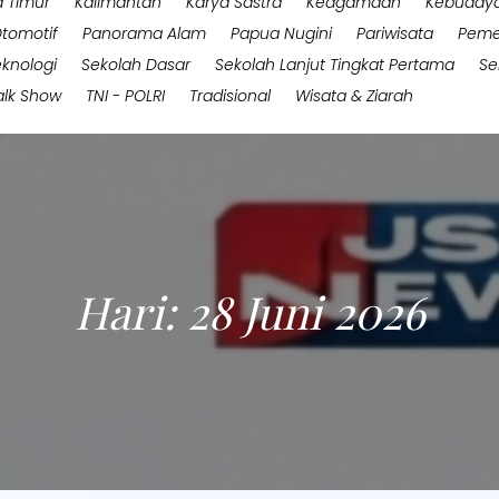
 Timur
Kalimantan
Karya Sastra
Keagamaan
Kebuday
tomotif
Panorama Alam
Papua Nugini
Pariwisata
Peme
eknologi
Sekolah Dasar
Sekolah Lanjut Tingkat Pertama
Se
alk Show
TNI - POLRI
Tradisional
Wisata & Ziarah
Hari:
28 Juni 2026