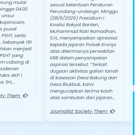
gsung mulai
sesuai ketentuan Peraturan
hingga 04.00
Perundang-undangn. Minggu
i unsur
(28/6/2026) Presidium I
rkopimcam,
Koalisi Rakyat Banten,
s pusat
Muhammad Rizki Ramadhan,
PSHT, serta
S.H., menyampaikan apresiasi
 Sebanyak 191
kepada jajaran Polsek Kronjo
ahkan menjadi
atas diterimanya perwakilan
 PSHT yang
KRB dalam penyampaian
am cabang di
aspirasi tersebut. “Terkait
esidenan
dugaan aktivitas galian tanah
akis AKP I
di kawasan Desa Bakung dan
, SH,…
Desa Blukbuk, kami
mengucapkan terima kasih
iety Them
atas sambutan dari jajaran…
Journalist Society Them