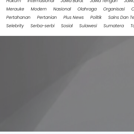
Hukum
Internasional
Jawa Barat
Jawa Tengah
Jawa
Merauke
Modern
Nasional
Olahraga
Organisasi
O
Pertahanan
Pertanian
Plus News
Politik
Sains Dan T
Selebrity
Serba-serbi
Sosial
Sulawesi
Sumatera
T