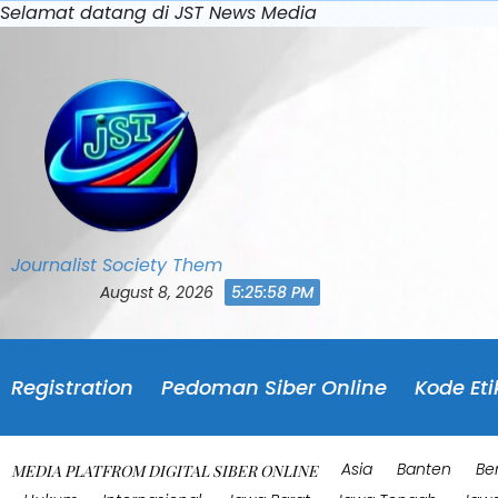
Skip
Selamat datang di JST News Media
to
content
Journalist Society Them
August 8, 2026
5:26:01 PM
Registration
Pedoman Siber Online
Kode Eti
Asia
Banten
Be
MEDIA PLATFROM DIGITAL SIBER ONLINE