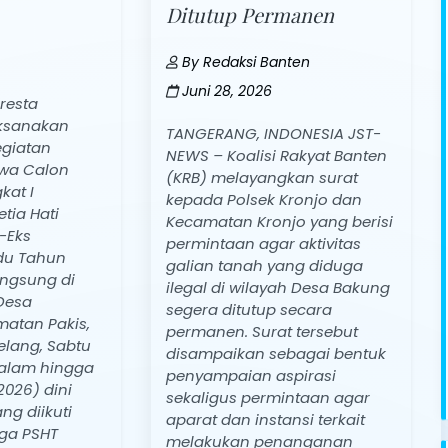
Ditutup Permanen
By
Redaksi Banten
Juni 28, 2026
resta
ksanakan
TANGERANG, INDONESIA JST-
giatan
NEWS – Koalisi Rakyat Banten
wa Calon
(KRB) melayangkan surat
kat I
kepada Polsek Kronjo dan
tia Hati
Kecamatan Kronjo yang berisi
-Eks
permintaan agar aktivitas
du Tahun
galian tanah yang diduga
angsung di
ilegal di wilayah Desa Bakung
Desa
segera ditutup secara
matan Pakis,
permanen. Surat tersebut
lang, Sabtu
disampaikan sebagai bentuk
alam hingga
penyampaian aspirasi
026) dini
sekaligus permintaan agar
ng diikuti
aparat dan instansi terkait
rga PSHT
melakukan penanganan