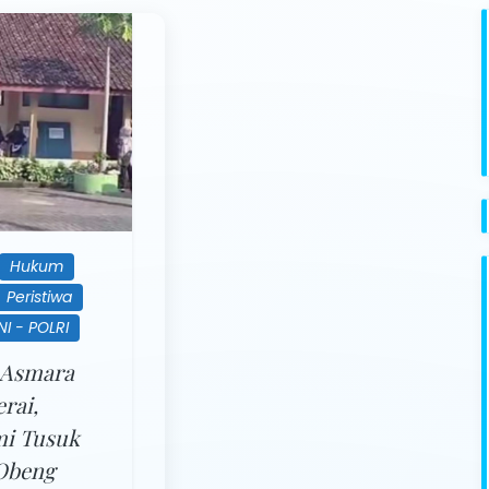
Hukum
Peristiwa
NI - POLRI
 Asmara
rai,
mi Tusuk
 Obeng