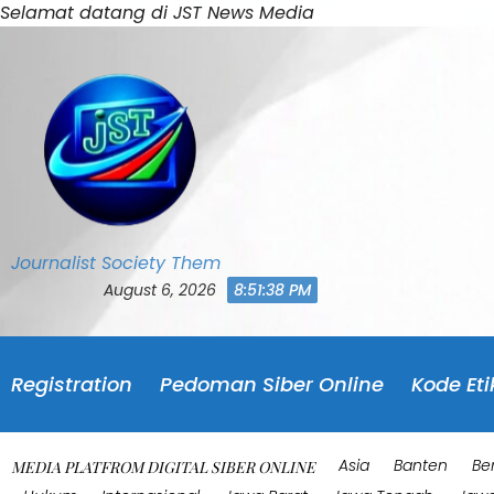
Skip
Selamat datang di JST News Media
to
content
Journalist Society Them
August 6, 2026
8:51:41 PM
Registration
Pedoman Siber Online
Kode Eti
Asia
Banten
Be
MEDIA PLATFROM DIGITAL SIBER ONLINE