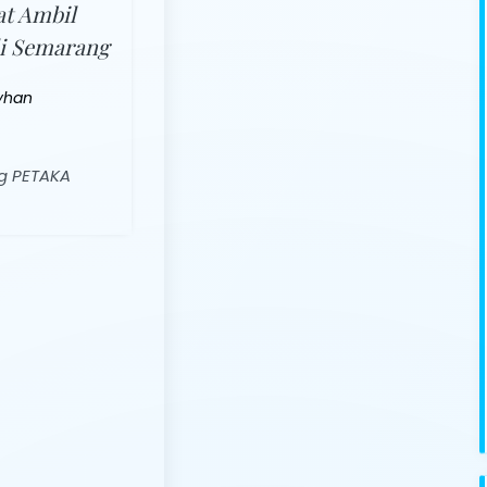
at Ambil
i Semarang
yhan
g PETAKA