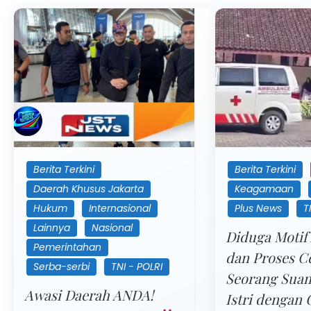
Berita Terkini
Berita Terkini
Daerah Khusus Jakarta
Keagamaan
Hukum
Internasional
Plus News
T
Lainnya
Nasional
Diduga Motif
Pemerintahan
dan Proses Ce
Serba-serbi
TNI - POLRI
Seorang Sua
Awasi Daerah ANDA!
Istri dengan