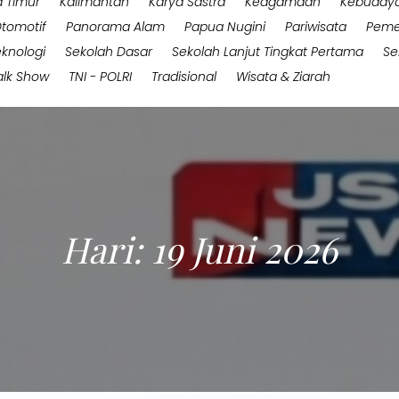
 Timur
Kalimantan
Karya Sastra
Keagamaan
Kebuday
tomotif
Panorama Alam
Papua Nugini
Pariwisata
Peme
eknologi
Sekolah Dasar
Sekolah Lanjut Tingkat Pertama
Se
alk Show
TNI - POLRI
Tradisional
Wisata & Ziarah
Hari:
19 Juni 2026