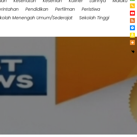
aan
Kesehatan
Kesenian
Kuliner
Lainnya
Maluku
rintahan
Pendidikan
Perfilman
Peristiwa
kolah Menengah Umum/Sederajat
Sekolah Tinggi