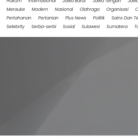
Hukum
Internasional
Jawa Barat
Jawa Tengah
Jawa
Merauke
Modern
Nasional
Olahraga
Organisasi
O
Pertahanan
Pertanian
Plus News
Politik
Sains Dan T
Selebrity
Serba-serbi
Sosial
Sulawesi
Sumatera
T