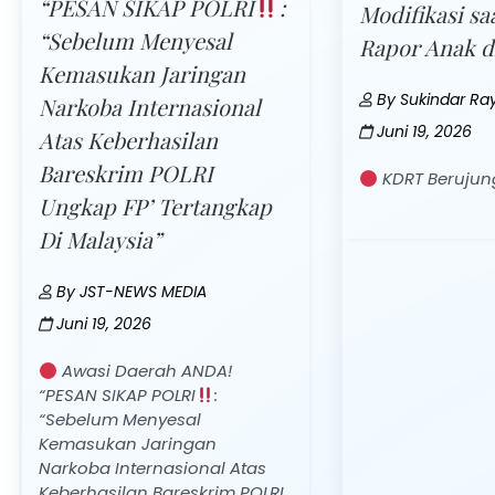
“PESAN SIKAP POLRI
:
Modifikasi sa
“Sebelum Menyesal
Rapor Anak d
Kemasukan Jaringan
By
Sukindar Ra
Narkoba Internasional
Juni 19, 2026
Atas Keberhasilan
Bareskrim POLRI
KDRT Berujun
Ungkap FP’ Tertangkap
Di Malaysia”
By
JST-NEWS MEDIA
Juni 19, 2026
Awasi Daerah ANDA!
“PESAN SIKAP POLRI
:
“Sebelum Menyesal
Kemasukan Jaringan
Narkoba Internasional Atas
Keberhasilan Bareskrim POLRI