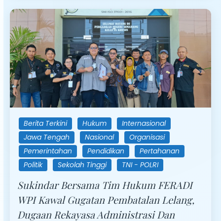
Berita Terkini
Hukum
Internasional
Jawa Tengah
Nasional
Organisasi
Pemerintahan
Pendidikan
Pertahanan
Politik
Sekolah Tinggi
TNI - POLRI
Sukindar Bersama Tim Hukum FERADI
WPI Kawal Gugatan Pembatalan Lelang,
Dugaan Rekayasa Administrasi Dan