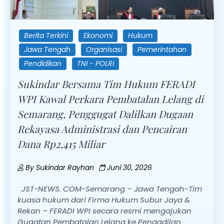
Berita Terkini
Ekonomi
Hukum
Jawa Tengah
Organisasi
Pemerintahan
Pendidikan
TNI - POLRI
Sukindar Bersama Tim Hukum FERADI
WPI Kawal Perkara Pembatalan Lelang di
Semarang, Penggugat Dalilkan Dugaan
Rekayasa Administrasi dan Pencairan
Dana Rp2,415 Miliar
By
Sukindar Rayhan
Juni 30, 2026
JST-NEWS. COM-Semarang – Jawa Tengah-Tim
kuasa hukum dari Firma Hukum Subur Jaya &
Rekan – FERADI WPI secara resmi mengajukan
Gugatan Pembatalan Lelang ke Pengadilan