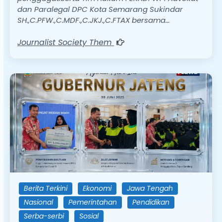
dan Paralegal DPC Kota Semarang Sukindar
SH.,C.PFW.,C.MDF.,C.JKJ.,C.FTAX bersama…
Journalist Society Them
Berita Terkini
Ekonomi
Jawa Tengah
Nasional
Pemerintahan
Pendidikan
Serba-serbi
Sosial