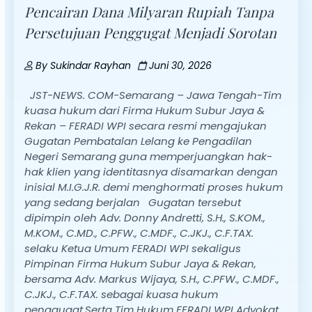
Pencairan Dana Milyaran Rupiah Tanpa
Persetujuan Penggugat Menjadi Sorotan
By
Sukindar Rayhan
Juni 30, 2026
JST-NEWS. COM-Semarang – Jawa Tengah-Tim
kuasa hukum dari Firma Hukum Subur Jaya &
Rekan – FERADI WPI secara resmi mengajukan
Gugatan Pembatalan Lelang ke Pengadilan
Negeri Semarang guna memperjuangkan hak-
hak klien yang identitasnya disamarkan dengan
inisial M.I.G.J.R. demi menghormati proses hukum
yang sedang berjalan Gugatan tersebut
dipimpin oleh Adv. Donny Andretti, S.H., S.KOM.,
M.KOM., C.MD., C.PFW., C.MDF., C.JKJ., C.F.TAX.
selaku Ketua Umum FERADI WPI sekaligus
Pimpinan Firma Hukum Subur Jaya & Rekan,
bersama Adv. Markus Wijaya, S.H., C.PFW., C.MDF.,
C.JKJ., C.F.TAX. sebagai kuasa hukum
penggugat.Serta Tim Hukum FERADI WPI Advokat