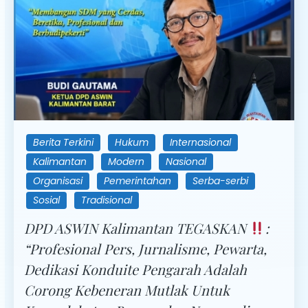
Berita Terkini
Hukum
Internasional
Kalimantan
Modern
Nasional
Organisasi
Pemerintahan
Serba-serbi
Sosial
Tradisional
DPD ASWIN Kalimantan TEGASKAN
:
“Profesional Pers, Jurnalisme, Pewarta,
Dedikasi Konduite Pengarah Adalah
Corong Kebeneran Mutlak Untuk