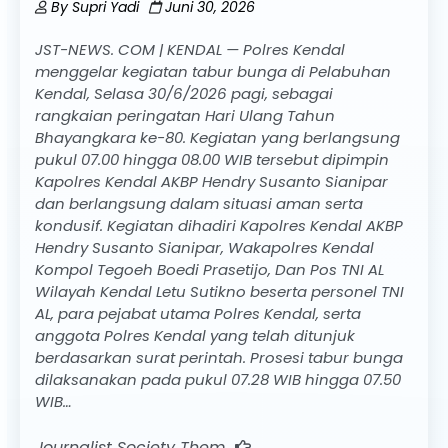
By
Supri Yadi
Juni 30, 2026
JST-NEWS. COM | KENDAL — Polres Kendal
menggelar kegiatan tabur bunga di Pelabuhan
Kendal, Selasa 30/6/2026 pagi, sebagai
rangkaian peringatan Hari Ulang Tahun
Bhayangkara ke-80. Kegiatan yang berlangsung
pukul 07.00 hingga 08.00 WIB tersebut dipimpin
Kapolres Kendal AKBP Hendry Susanto Sianipar
dan berlangsung dalam situasi aman serta
kondusif. Kegiatan dihadiri Kapolres Kendal AKBP
Hendry Susanto Sianipar, Wakapolres Kendal
Kompol Tegoeh Boedi Prasetijo, Dan Pos TNI AL
Wilayah Kendal Letu Sutikno beserta personel TNI
AL, para pejabat utama Polres Kendal, serta
anggota Polres Kendal yang telah ditunjuk
berdasarkan surat perintah. Prosesi tabur bunga
dilaksanakan pada pukul 07.28 WIB hingga 07.50
WIB…
Journalist Society Them