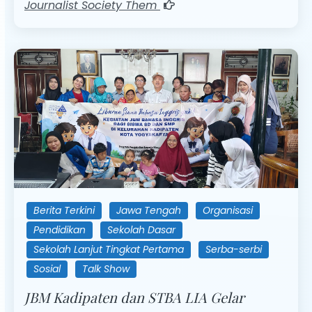
Journalist Society Them
Berita Terkini
Jawa Tengah
Organisasi
Pendidikan
Sekolah Dasar
Sekolah Lanjut Tingkat Pertama
Serba-serbi
Sosial
Talk Show
JBM Kadipaten dan STBA LIA Gelar