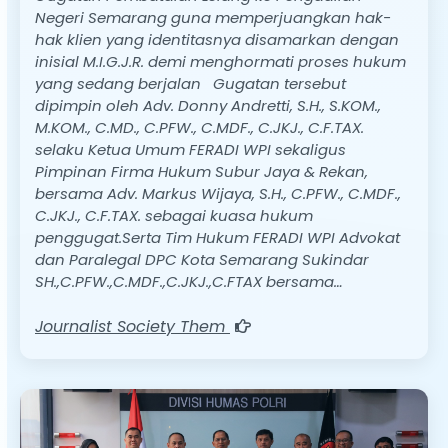
Negeri Semarang guna memperjuangkan hak-
hak klien yang identitasnya disamarkan dengan
inisial M.I.G.J.R. demi menghormati proses hukum
yang sedang berjalan Gugatan tersebut
dipimpin oleh Adv. Donny Andretti, S.H., S.KOM.,
M.KOM., C.MD., C.PFW., C.MDF., C.JKJ., C.F.TAX.
selaku Ketua Umum FERADI WPI sekaligus
Pimpinan Firma Hukum Subur Jaya & Rekan,
bersama Adv. Markus Wijaya, S.H., C.PFW., C.MDF.,
C.JKJ., C.F.TAX. sebagai kuasa hukum
penggugat.Serta Tim Hukum FERADI WPI Advokat
dan Paralegal DPC Kota Semarang Sukindar
SH.,C.PFW.,C.MDF.,C.JKJ.,C.FTAX bersama…
Journalist Society Them