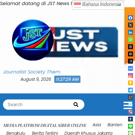
Skip
Selamat datang di JST News Media
Bahasa Indonesia
to
content
Journalist Society Them
August 9, 2026
11:27:33 AM
Search
Search
for:
Asia
Banten
MEDIA PLATFROM DIGITAL SIBER ONLINE
Bengkulu
Berita Terkini
Daerah Khusus Jakarta