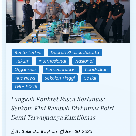
Berita Terkini
Daerah Khusus Jakarta
Hukum
Internasional
Nasional
Organisasi
Pemerintahan
Pendidikan
Plus News
Sekolah Tinggi
Sosial
TNI - POLRI
Langkah Konkret Pasca Korlantas:
Senkom Kini Rambah Divhumas Polri
Demi Terwujudnya Kamtibmas
By
Sukindar Rayhan
Juni 30, 2026