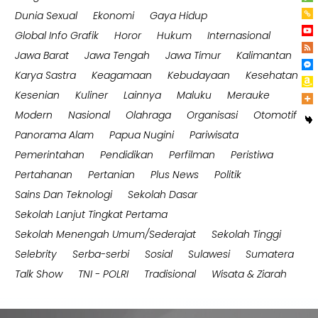
Dunia Sexual
Ekonomi
Gaya Hidup
Global Info Grafik
Horor
Hukum
Internasional
Jawa Barat
Jawa Tengah
Jawa Timur
Kalimantan
Karya Sastra
Keagamaan
Kebudayaan
Kesehatan
Kesenian
Kuliner
Lainnya
Maluku
Merauke
Modern
Nasional
Olahraga
Organisasi
Otomotif
Panorama Alam
Papua Nugini
Pariwisata
Pemerintahan
Pendidikan
Perfilman
Peristiwa
Pertahanan
Pertanian
Plus News
Politik
Sains Dan Teknologi
Sekolah Dasar
Sekolah Lanjut Tingkat Pertama
Sekolah Menengah Umum/Sederajat
Sekolah Tinggi
Selebrity
Serba-serbi
Sosial
Sulawesi
Sumatera
Talk Show
TNI - POLRI
Tradisional
Wisata & Ziarah