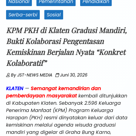
Nasional
Pemerintahan
Pendidikan
Serba-serbi
Sosial
KPM PKH di Klaten Gradusi Mandiri,
Bukti Kolaborasi Pengentasan
Kemiskinan Berjalan Nyata “Konkret
Kolaboratif”
By
JST-NEWS MEDIA
Juni 30, 2026
KLATEN
—
Semangat kemandirian dan
pemberdayaan masyarakat
kembali ditunjukkan
di Kabupaten Klaten. Sebanyak 2.596 Keluarga
Penerima Manfaat (KPM) Program Keluarga
Harapan (PKH) resmi dinyatakan keluar dari data
kemiskinan melalui agenda wisuda graduasi
mandiri yang digelar di Graha Bung Karno,