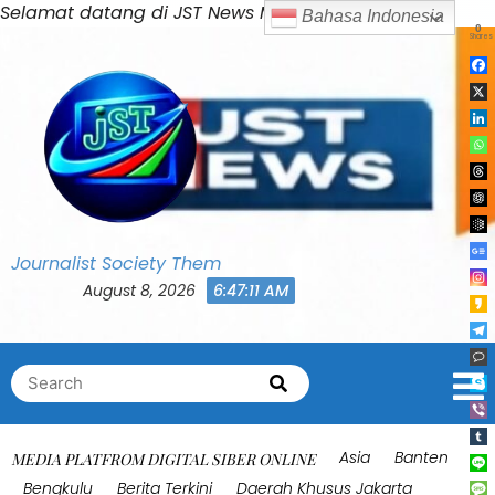
Skip
Selamat datang di JST News Media
to
content
Journalist Society Them
August 8, 2026
6:47:13 AM
Search
Search
for:
Asia
Banten
MEDIA PLATFROM DIGITAL SIBER ONLINE
Bengkulu
Berita Terkini
Daerah Khusus Jakarta