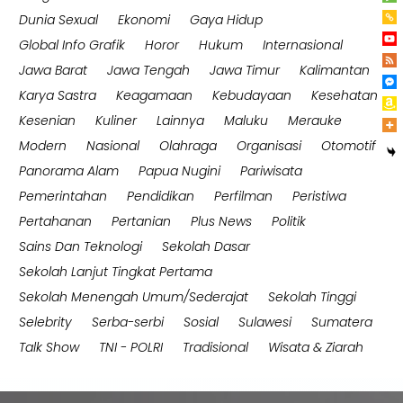
Dunia Sexual
Ekonomi
Gaya Hidup
Global Info Grafik
Horor
Hukum
Internasional
Jawa Barat
Jawa Tengah
Jawa Timur
Kalimantan
Karya Sastra
Keagamaan
Kebudayaan
Kesehatan
Kesenian
Kuliner
Lainnya
Maluku
Merauke
Modern
Nasional
Olahraga
Organisasi
Otomotif
Panorama Alam
Papua Nugini
Pariwisata
Pemerintahan
Pendidikan
Perfilman
Peristiwa
Pertahanan
Pertanian
Plus News
Politik
Sains Dan Teknologi
Sekolah Dasar
Sekolah Lanjut Tingkat Pertama
Sekolah Menengah Umum/Sederajat
Sekolah Tinggi
Selebrity
Serba-serbi
Sosial
Sulawesi
Sumatera
Talk Show
TNI - POLRI
Tradisional
Wisata & Ziarah