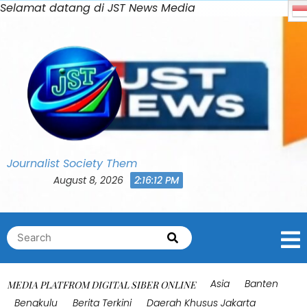
Skip
Selamat datang di JST News Media
Bahasa Indonesia
0
to
Shares
content
Journalist Society Them
August 8, 2026
2:16:15 PM
Search
Search
for:
Asia
Banten
MEDIA PLATFROM DIGITAL SIBER ONLINE
Bengkulu
Berita Terkini
Daerah Khusus Jakarta