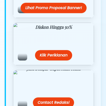
Lihat Promo Proposal Banner!
Diskon Hingga 50%
Belanja lebih hemat dengan promo
eksklusif.
Klik Periklanan
Jasa Belajar Cepat Raih Hasil
Temukan paket modul kami nanti di
link/site praktis dengan harga
terbaik.
Contact Redaksi