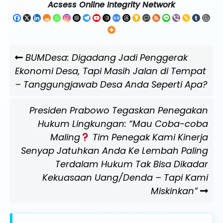
Acsess Online Integrity Network
Navigasi
Previous
BUMDesa: Digadang Jadi Penggerak
pos
Post
Ekonomi Desa, Tapi Masih Jalan di Tempat
– Tanggungjawab Desa Anda Seperti Apa?
Next
Presiden Prabowo Tegaskan Penegakan
Post
Hukum Lingkungan: “Mau Coba-coba
Maling
Tim Penegak Kami Kinerja
Senyap Jatuhkan Anda Ke Lembah Paling
Terdalam Hukum Tak Bisa Dikadar
Kekuasaan Uang/Denda – Tapi Kami
Miskinkan”