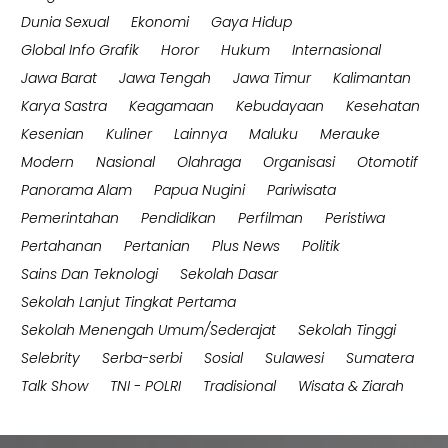
Dunia Sexual
Ekonomi
Gaya Hidup
Global Info Grafik
Horor
Hukum
Internasional
Jawa Barat
Jawa Tengah
Jawa Timur
Kalimantan
Karya Sastra
Keagamaan
Kebudayaan
Kesehatan
Kesenian
Kuliner
Lainnya
Maluku
Merauke
Modern
Nasional
Olahraga
Organisasi
Otomotif
Panorama Alam
Papua Nugini
Pariwisata
Pemerintahan
Pendidikan
Perfilman
Peristiwa
Pertahanan
Pertanian
Plus News
Politik
Sains Dan Teknologi
Sekolah Dasar
Sekolah Lanjut Tingkat Pertama
Sekolah Menengah Umum/Sederajat
Sekolah Tinggi
Selebrity
Serba-serbi
Sosial
Sulawesi
Sumatera
Talk Show
TNI - POLRI
Tradisional
Wisata & Ziarah