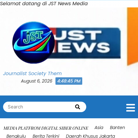
Skip
Selamat datang di JST News Media
Bahasa Indonesia
0
to
Shares
content
Journalist Society Them
August 6, 2026
4:48:48 PM
Search
Search
for:
Asia
Banten
MEDIA PLATFROM DIGITAL SIBER ONLINE
Bengkulu
Berita Terkini
Daerah Khusus Jakarta