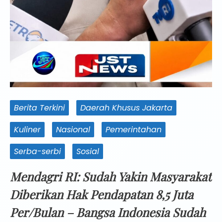
Berita Terkini
Daerah Khusus Jakarta
Kuliner
Nasional
Pemerintahan
Serba-serbi
Sosial
Mendagri RI: Sudah Yakin Masyarakat
Diberikan Hak Pendapatan 8,5 Juta
Per/Bulan – Bangsa Indonesia Sudah