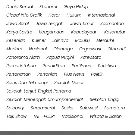
Dunia Sexual
Ekonomi
Gaya Hidup
Global Info Grafik
Horor
Hukum
Internasional
Jawa Barat
Jawa Tengah
Jawa Timur
Kalimantan
Karya Sastra
Keagamaan
Kebudayaan
Kesehatan
Kesenian
Kuliner
Lainnya
Maluku
Merauke
Modern
Nasional
Olahraga
Organisasi
Otomotif
Panorama Alam
Papua Nugini
Pariwisata
Pemerintahan
Pendidikan
Perfilman
Peristiwa
Pertahanan
Pertanian
Plus News
Politik
Sains Dan Teknologi
Sekolah Dasar
Sekolah Lanjut Tingkat Pertama
Sekolah Menengah Umum/Sederajat
Sekolah Tinggi
Selebrity
Serba-serbi
Sosial
Sulawesi
Sumatera
Talk Show
TNI - POLRI
Tradisional
Wisata & Ziarah