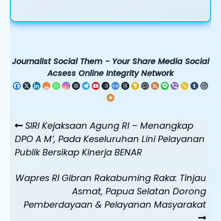
Journalist Social Them - Your Share Media Social
Acsess Online Integrity Network
Navigasi
Previous
SIRI Kejaksaan Agung RI – Menangkap
pos
Post
DPO A M’, Pada Keseluruhan Lini Pelayanan
Publik Bersikap Kinerja BENAR
Next
Wapres RI Gibran Rakabuming Raka: Tinjau
Post
Asmat, Papua Selatan Dorong
Pemberdayaan & Pelayanan Masyarakat