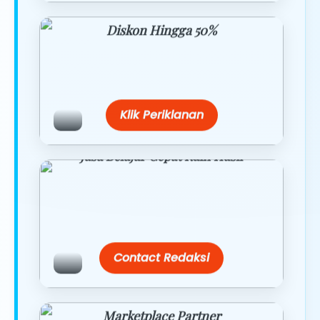
Diskon Hingga 50%
Belanja lebih hemat dengan promo
eksklusif.
Klik Periklanan
Jasa Belajar Cepat Raih Hasil
Temukan paket modul kami nanti di
link/site praktis dengan harga
terbaik.
Contact Redaksi
Marketplace Partner