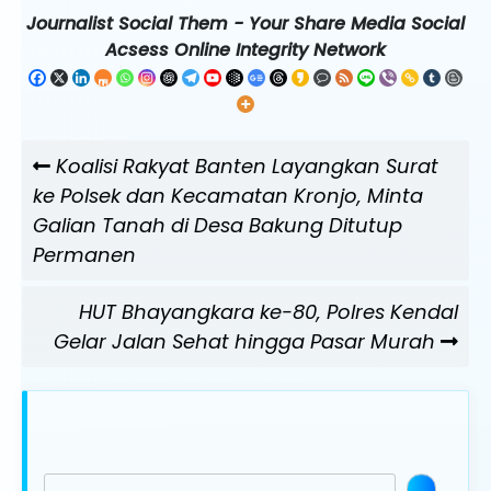
Journalist Social Them - Your Share Media Social
Acsess Online Integrity Network
Navigasi
Previous
Koalisi Rakyat Banten Layangkan Surat
pos
Post
ke Polsek dan Kecamatan Kronjo, Minta
Galian Tanah di Desa Bakung Ditutup
Permanen
Next
HUT Bhayangkara ke-80, Polres Kendal
Post
Gelar Jalan Sehat hingga Pasar Murah