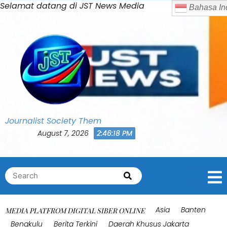
Skip
Selamat datang di JST News Media
to
content
Journalist Society Them
August 7, 2026
2:46:22 PM
Search
Search
for:
Asia
Banten
MEDIA PLATFROM DIGITAL SIBER ONLINE
Bengkulu
Berita Terkini
Daerah Khusus Jakarta