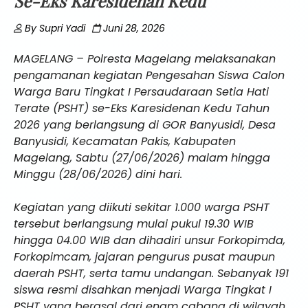
Se-Eks Karesidenan Kedu
By
Supri Yadi
Juni 28, 2026
MAGELANG – Polresta Magelang melaksanakan
pengamanan kegiatan Pengesahan Siswa Calon
Warga Baru Tingkat I Persaudaraan Setia Hati
Terate (PSHT) se-Eks Karesidenan Kedu Tahun
2026 yang berlangsung di GOR Banyusidi, Desa
Banyusidi, Kecamatan Pakis, Kabupaten
Magelang, Sabtu (27/06/2026) malam hingga
Minggu (28/06/2026) dini hari.
Kegiatan yang diikuti sekitar 1.000 warga PSHT
tersebut berlangsung mulai pukul 19.30 WIB
hingga 04.00 WIB dan dihadiri unsur Forkopimda,
Forkopimcam, jajaran pengurus pusat maupun
daerah PSHT, serta tamu undangan. Sebanyak 191
siswa resmi disahkan menjadi Warga Tingkat I
PSHT yang berasal dari enam cabang di wilayah