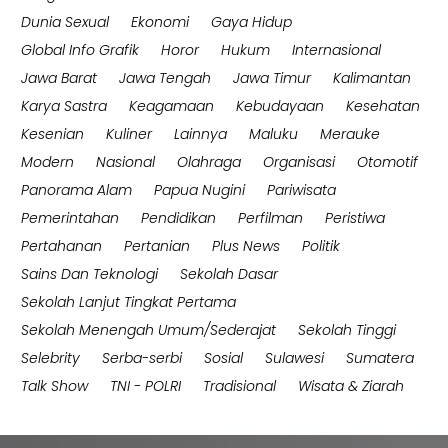
Dunia Sexual
Ekonomi
Gaya Hidup
Global Info Grafik
Horor
Hukum
Internasional
Jawa Barat
Jawa Tengah
Jawa Timur
Kalimantan
Karya Sastra
Keagamaan
Kebudayaan
Kesehatan
Kesenian
Kuliner
Lainnya
Maluku
Merauke
Modern
Nasional
Olahraga
Organisasi
Otomotif
Panorama Alam
Papua Nugini
Pariwisata
Pemerintahan
Pendidikan
Perfilman
Peristiwa
Pertahanan
Pertanian
Plus News
Politik
Sains Dan Teknologi
Sekolah Dasar
Sekolah Lanjut Tingkat Pertama
Sekolah Menengah Umum/Sederajat
Sekolah Tinggi
Selebrity
Serba-serbi
Sosial
Sulawesi
Sumatera
Talk Show
TNI - POLRI
Tradisional
Wisata & Ziarah