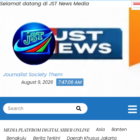
Skip
Selamat datang di JST News Media
Bahasa Indonesia
0
to
Shares
content
Journalist Society Them
August 9, 2026
7:47:09 AM
Search
Search
for:
Asia
Banten
MEDIA PLATFROM DIGITAL SIBER ONLINE
Bengkulu
Berita Terkini
Daerah Khusus Jakarta