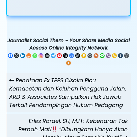
Journalist Social Them - Your Share Media Social
Acsess Online Integrity Network
Navigasi
Previous
Penataan Ex TPPS Cisoka Picu
pos
Post
Kemacetan dan Keluhan Pengguna Jalan,
ARD & Associates Sampaikan Hak Jawab
Terkait Pendampingan Hukum Pedagang
Next
Erles Rarael, SH, M.H : Kebenaran Tak
Post
Pernah Mati
“Dibungkam Hanya Akan