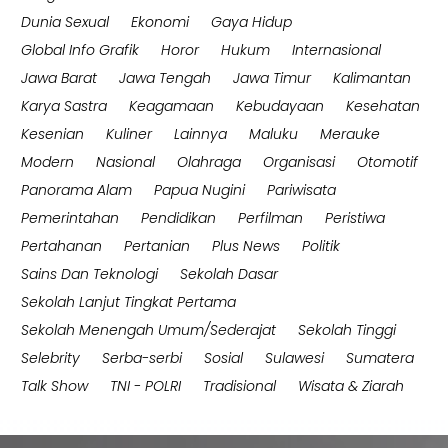
Dunia Sexual
Ekonomi
Gaya Hidup
Global Info Grafik
Horor
Hukum
Internasional
Jawa Barat
Jawa Tengah
Jawa Timur
Kalimantan
Karya Sastra
Keagamaan
Kebudayaan
Kesehatan
Kesenian
Kuliner
Lainnya
Maluku
Merauke
Modern
Nasional
Olahraga
Organisasi
Otomotif
Panorama Alam
Papua Nugini
Pariwisata
Pemerintahan
Pendidikan
Perfilman
Peristiwa
Pertahanan
Pertanian
Plus News
Politik
Sains Dan Teknologi
Sekolah Dasar
Sekolah Lanjut Tingkat Pertama
Sekolah Menengah Umum/Sederajat
Sekolah Tinggi
Selebrity
Serba-serbi
Sosial
Sulawesi
Sumatera
Talk Show
TNI - POLRI
Tradisional
Wisata & Ziarah